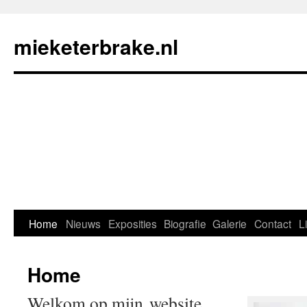
mieketerbrake.nl
Home
Nieuws
Exposities
Biografie
Galerie
Contact
L
Home
Welkom op mijn website.